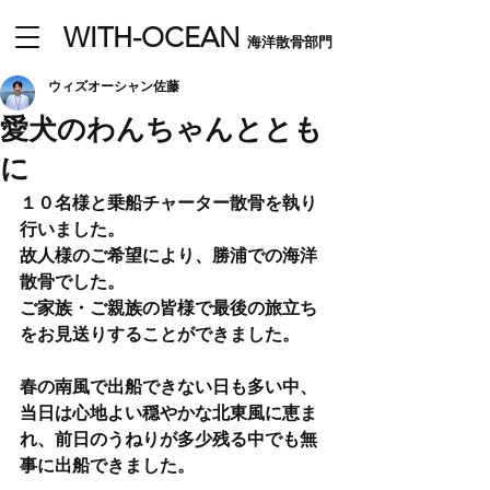
​WITH-OCEAN
海洋散骨部門
ウィズオーシャン佐藤
愛犬のわんちゃんととも
に
１０名様と乗船チャーター散骨を執り
行いました。
故人様のご希望により、勝浦での海洋
散骨でした。
ご家族・ご親族の皆様で最後の旅立ち
をお見送りすることができました。
春の南風で出船できない日も多い中、
当日は心地よい穏やかな北東風に恵ま
れ、前日のうねりが多少残る中でも無
事に出船できました。